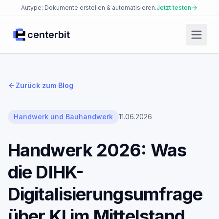
Autype: Dokumente erstellen & automatisieren.
Jetzt testen
centerbit
Start
Produkte
Zurück zum Blog
Facio Agent
Placet Messenger
Handwerk und Bauhandwerk
11.06.2026
Autype Documents
Handwerk 2026: Was
AI Security Platform
die DIHK-
Enterprise Knowledge Base
JsonCut Media
Digitalisierungsumfrage
Json2doc Documents
über KI im Mittelstand