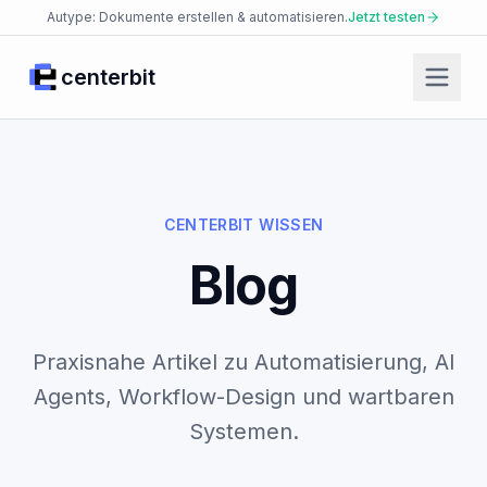
Autype: Dokumente erstellen & automatisieren.
Jetzt testen
centerbit
Start
Produkte
Facio Agent
CENTERBIT WISSEN
Placet Messenger
Blog
Autype Documents
AI Security Platform
Praxisnahe Artikel zu Automatisierung, AI
Enterprise Knowledge Base
Agents, Workflow-Design und wartbaren
JsonCut Media
Systemen.
Json2doc Documents