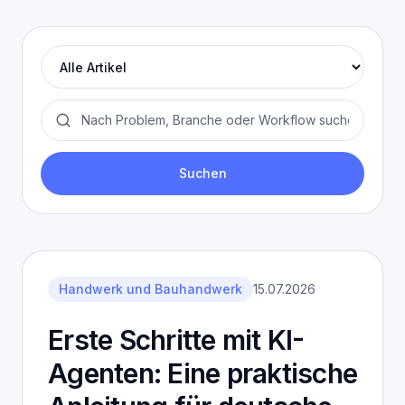
Leistungen
Blog
Kontakt
Kategorien
Blog durchsuchen
ENGLISH
Suchen
Handwerk und Bauhandwerk
15.07.2026
Erste Schritte mit KI-
Agenten: Eine praktische