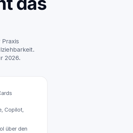
ht das
Produktseiten öffnen
Logistik, Spedition
und Warehouse
Bauunternehmen und
Bauzulieferer
 Praxis
ziehbarkeit.
Handwerk, SHK,
r 2026.
Termin anfragen
Elektrik und Dach
, Copilot,
ool über den