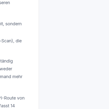
seren
it, sondern
-Scan), die
ständig
tweder
iemand mehr
PI-Route von
asst 14