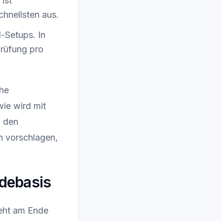
ist
chnellsten aus.
-Setups. In
Prüfung pro
che
ie wird mit
n den
en vorschlagen,
debasis
teht am Ende