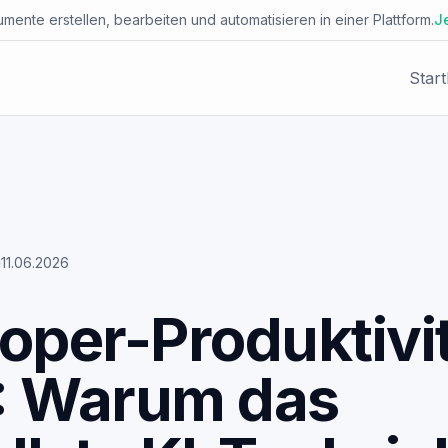
mente erstellen, bearbeiten und automatisieren in einer Plattform.
J
Start
LEISTUNGSBEREICHE
Facio Agent
Workflow-
Placet Messenger
Automatisierung
Autype Documents
AI Agents
11.06.2026
AI Security Platform
System-
oper-Produktivi
Integrationen
Enterprise Knowledge Base
: Warum das
Dokument-
JsonCut Media
Automatisierung