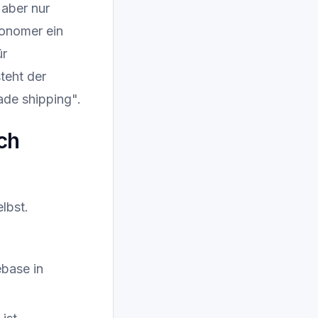
 aber nur
tonomer ein
ür
teht der
ade shipping".
ch
lbst.
base in