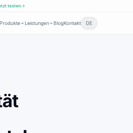
etzt testen
Produkte
Leistungen
Blog
Kontakt
DE
BRANCHE
KOSTENLOSER START
Agenturen,
Erstgespräch
Beratungen und
Umsetzungspartner
vereinbaren
Facio Agent
Immobilienverwaltung
Wir prüfen gemeinsam, welche
und Property
Automatisierung sich lohnt und wi
tät
AI Agents für Kundenprozesse und
Management
wartbar umgesetzt werden kann.
operative Aufgaben.
Steuerberatung und
buchhaltungsnahe
Services