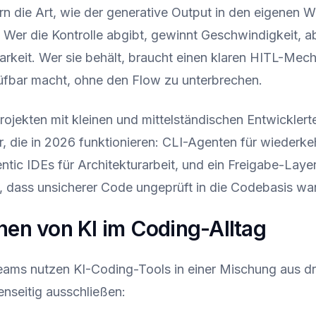
rn die Art, wie der generative Output in den eigenen 
d. Wer die Kontrolle abgibt, gewinnt Geschwindigkeit, ab
arkeit. Wer sie behält, braucht einen klaren HITL-Mec
üfbar macht, ohne den Flow zu unterbrechen.
rojekten mit kleinen und mittelständischen Entwickler
r, die in 2026 funktionieren: CLI-Agenten für wiederk
tic IDEs für Architekturarbeit, und ein Freigabe-Lay
, dass unsicherer Code ungeprüft in die Codebasis wa
nen von KI im Coding-Alltag
eams nutzen KI-Coding-Tools in einer Mischung aus dr
enseitig ausschließen: