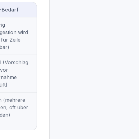
-Bedarf
rig
gestion wird
 für Zeile
tbar)
el (Vorschlag
 vor
rnahme
üft)
 (mehrere
ien, oft über
den)