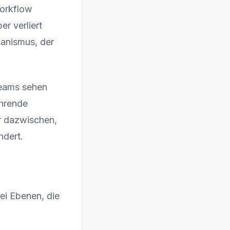
Workflow
er verliert
hanismus, der
teams sehen
ehrende
er dazwischen,
ndert.
ei Ebenen, die