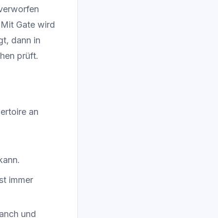
 verworfen
 Mit Gate wird
t, dann in
hen prüft.
ertoire an
kann.
ast immer
ranch und