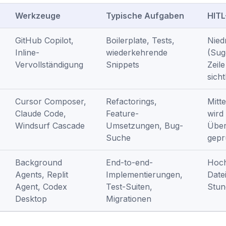
Werkzeuge
Typische Aufgaben
HITL
GitHub Copilot,
Boilerplate, Tests,
Nied
Inline-
wiederkehrende
(Sug
Vervollständigung
Snippets
Zeile
sich
Cursor Composer,
Refactorings,
Mitt
Claude Code,
Feature-
wird
Windsurf Cascade
Umsetzungen, Bug-
Übe
Suche
gepr
Background
End-to-end-
Hoch
Agents, Replit
Implementierungen,
Date
Agent, Codex
Test-Suiten,
Stun
Desktop
Migrationen