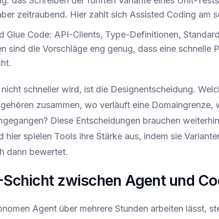
: das Schreiben der fünften Variante eines Unit-Tests 
ber zeitraubend. Hier zahlt sich Assisted Coding am s
nd Glue Code: API-Clients, Type-Definitionen, Standard
llen sind die Vorschläge eng genug, dass eine schnelle 
ht.
icht schneller wird, ist die Designentscheidung. Wel
ehören zusammen, wo verläuft eine Domaingrenze, w
umgegangen? Diese Entscheidungen brauchen weiterhi
hier spielen Tools ihre Stärke aus, indem sie Variant
h dann bewertet.
L-Schicht zwischen Agent und Co
onomen Agent über mehrere Stunden arbeiten lässt, s