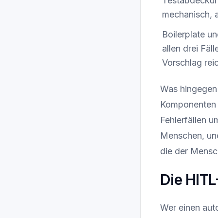
Testabdeckung
mechanisch, a
Boilerplate u
allen drei Fä
Vorschlag reic
Was hingegen n
Komponenten g
Fehlerfällen 
Menschen, und 
die der Mensc
Die HIT
Wer einen aut