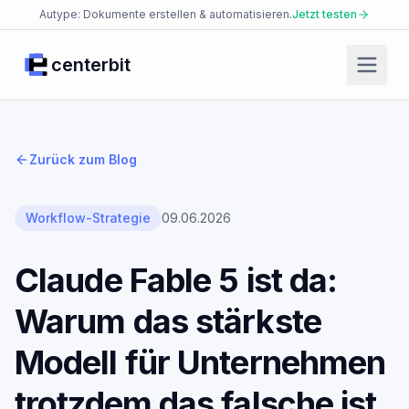
Autype: Dokumente erstellen & automatisieren.
Jetzt testen
centerbit
Start
Produkte
Zurück zum Blog
Facio Agent
Placet Messenger
Workflow-Strategie
09.06.2026
Autype Documents
Claude Fable 5 ist da:
AI Security Platform
Warum das stärkste
Enterprise Knowledge Base
JsonCut Media
Modell für Unternehmen
Json2doc Documents
trotzdem das falsche ist