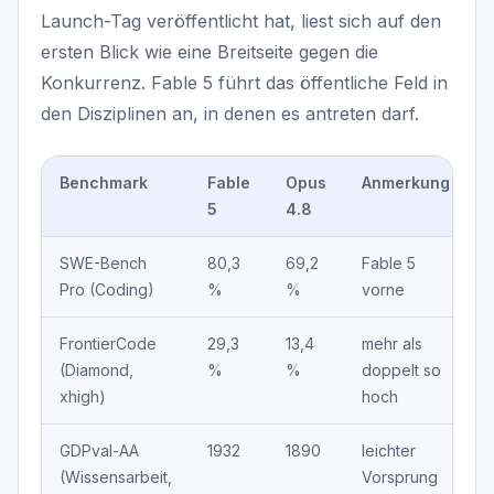
Launch-Tag veröffentlicht hat, liest sich auf den
ersten Blick wie eine Breitseite gegen die
Konkurrenz. Fable 5 führt das öffentliche Feld in
den Disziplinen an, in denen es antreten darf.
Benchmark
Fable
Opus
Anmerkung
5
4.8
SWE-Bench
80,3
69,2
Fable 5
Pro (Coding)
%
%
vorne
FrontierCode
29,3
13,4
mehr als
(Diamond,
%
%
doppelt so
xhigh)
hoch
GDPval-AA
1932
1890
leichter
(Wissensarbeit,
Vorsprung