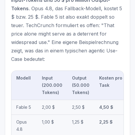
Input-Tokens und 50 $ pro Million Output-
Tokens
. Opus 4.8, das Fallback-Modell, kostet 5
$ bzw. 25 $. Fable 5 ist also exakt doppelt so
teuer. TechCrunch formuliert es offen: "That
price alone might serve as a deterrent for
widespread use." Eine eigene Beispielrechnung
zeigt, was das in einem typischen agentic Use-
Case bedeutet:
Modell
Input
Output
Kosten pro
(200.000
(50.000
Task
Tokens)
Tokens)
Fable 5
2,00 $
2,50 $
4,50 $
Opus
1,00 $
1,25 $
2,25 $
4.8