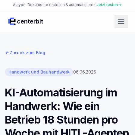
Autype: Dokumente erstellen & automatisieren.
Jetzt testen
centerbit
Start
Produkte
Zurück zum Blog
Facio Agent
Placet Messenger
Handwerk und Bauhandwerk
06.06.2026
Autype Documents
KI-Automatisierung im
AI Security Platform
Handwerk: Wie ein
Enterprise Knowledge Base
JsonCut Media
Betrieb 18 Stunden pro
Json2doc Documents
Woche mit HITL-Agenten