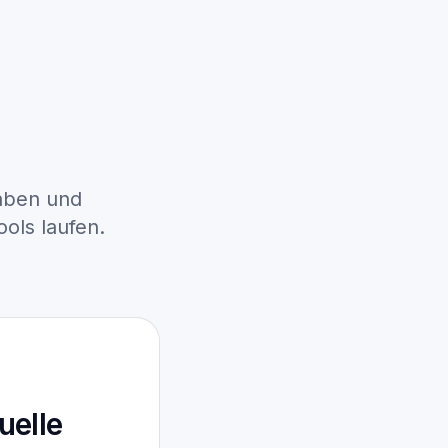
Produktseiten öffnen
Logistik, Spedition
und Warehouse
Bauunternehmen und
Bauzulieferer
Handwerk, SHK,
aben und
Termin anfragen
Elektrik und Dach
ols laufen.
uelle