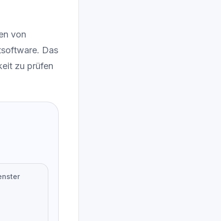
en von
tsoftware. Das
keit zu prüfen
enster