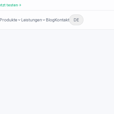
etzt testen
Produkte
Leistungen
Blog
Kontakt
DE
BRANCHE
KOSTENLOSER START
Agenturen,
Erstgespräch
Beratungen und
Umsetzungspartner
vereinbaren
Facio Agent
Immobilienverwaltung
Wir prüfen gemeinsam, welche
und Property
Automatisierung sich lohnt und wi
AI Agents für Kundenprozesse und
Management
wartbar umgesetzt werden kann.
operative Aufgaben.
Steuerberatung und
buchhaltungsnahe
Services