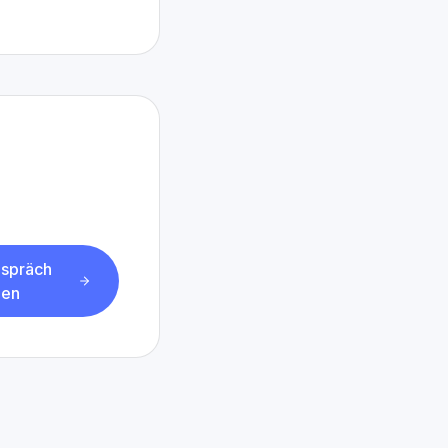
espräch
gen