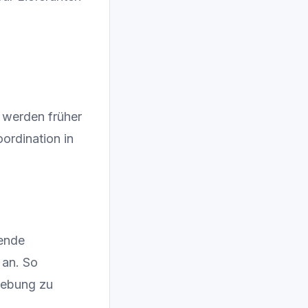
e werden früher
oordination in
hende
 an. So
gebung zu