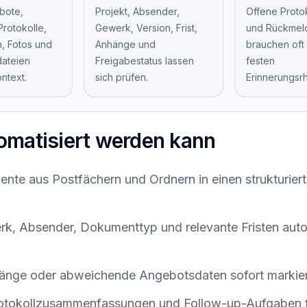
bote,
Projekt, Absender,
Offene Proto
Protokolle,
Gewerk, Version, Frist,
und Rückmel
, Fotos und
Anhänge und
brauchen oft
dateien
Freigabestatus lassen
festen
ntext.
sich prüfen.
Erinnerungsr
omatisiert werden kann
nte aus Postfächern und Ordnern in einen strukturie
rk, Absender, Dokumenttyp und relevante Fristen aut
änge oder abweichende Angebotsdaten sofort markie
rotokollzusammenfassungen und Follow-up-Aufgaben f