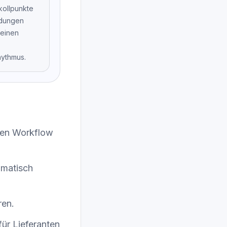
kollpunkte
dungen
 einen
hythmus.
rten Workflow
omatisch
ren.
ür Lieferanten