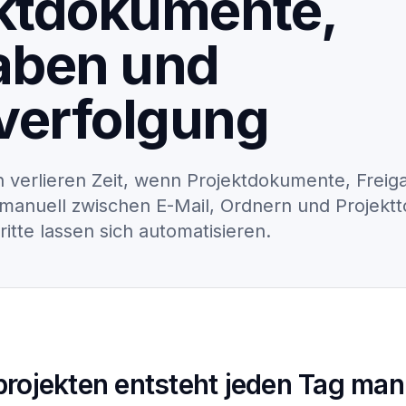
ktdokumente,
Json2doc Documents
Betrieb & Wartung
aben und
verfolgung
verlieren Zeit, wenn Projektdokumente, Freig
anuell zwischen E-Mail, Ordnern und Projektto
itte lassen sich automatisieren.
rojekten entsteht jeden Tag man