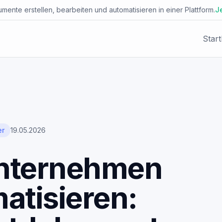
mente erstellen, bearbeiten und automatisieren in einer Plattform.
J
Start
LEISTUNGSBEREICHE
Facio Agent
Workflow-
Placet Messenger
Automatisierung
Autype Documents
AI Agents
er
19.05.2026
AI Security Platform
System-
nternehmen
Integrationen
Enterprise Knowledge Base
atisieren:
Dokument-
JsonCut Media
Automatisierung