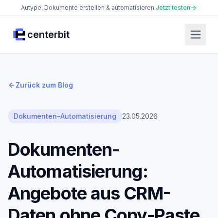
Autype: Dokumente erstellen & automatisieren.
Jetzt testen
centerbit
Start
Produkte
Zurück zum Blog
Facio Agent
Placet Messenger
Dokumenten-Automatisierung
23.05.2026
Autype Documents
Dokumenten-
AI Security Platform
Automatisierung:
Enterprise Knowledge Base
JsonCut Media
Angebote aus CRM-
Json2doc Documents
Daten ohne Copy-Paste